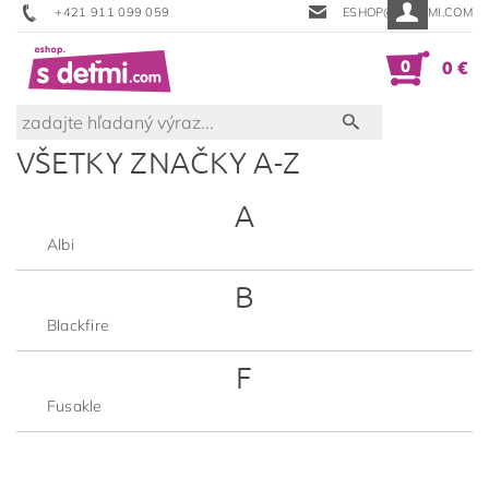
+421 911 099 059
ESHOP@SDETMI.COM
0
0 €
VŠETKY ZNAČKY A-Z
A
Albi
B
Blackfire
F
Fusakle