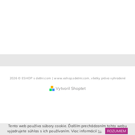
2026 © ESHOP s deťmi.com | www.eshop.sdetmi.com, všetky práva vyhradené
Vytvoril Shoptet
Tento web používa súbory cookie. Ďalším prechádzaním tohto webu
vyjadrujete súhlas s ich používaním. Viac informácií
tu
.
ROZUMIEM