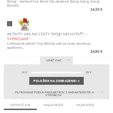
Bang! – kartová hra, ktorá Vás dostane! Bang, bang, bang!
Banditi...
14,20 €
3.
AKTIVITY VAK NA CESTY "MOJE! NECHYTAŤ!"
–
VYPREDANÉ
Limitovaná edícia! Tvoj Aktivity vak na cesty obsahuje:
opätovne...
24,90 €
UKÁŽ VIAC
10
€
28
€
POLOŽIEK NA ZOBRAZENIE:
4
FILTROVANIE PODĽA PARAMETROV, CHARAKTERISTÍK A
VÝROBCOV
ODPORÚČAME
NAJLACNEJŠIE
NAJDRAHŠIE