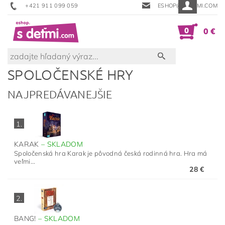
+421 911 099 059
ESHOP@SDETMI.COM
0
0 €
SPOLOČENSKÉ HRY
NAJPREDÁVANEJŠIE
1.
KARAK
–
SKLADOM
Spoločenská hra Karak je pôvodná česká rodinná hra. Hra má
veľmi...
28 €
2.
BANG!
–
SKLADOM