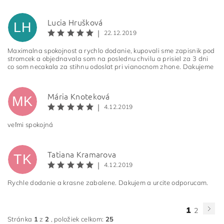
Lucia Hrušková
LH
|
22.12.2019
Maximalna spokojnost a rychlo dodanie, kupovali sme zapisnik pod
stromcek a objednavala som na poslednu chvilu a prisiel za 3 dni
co som necakala za stihnu odoslat pri vianocnom zhone. Dakujeme
Mária Knoteková
MK
|
4.12.2019
veľmi spokojná
Tatiana Kramarova
TK
|
4.12.2019
Rychle dodanie a krasne zabalene. Dakujem a urcite odporucam.
1
2
Stránka
1
z
2
, položiek celkom:
25