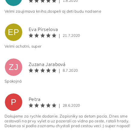
|
1.8.2020
Velmi zaujimava kniha,dospeli aj deti budu nadsene
Eva Pirselova
EP
|
21.7.2020
Velmi ochotni, super
Zuzana Jarabová
ZJ
|
8.7.2020
Spokojná
Petra
P
|
28.6.2020
Dakujeme za rychle dodanie. Zapisniky sa detom pacia. Dnes sme
cestovali na prvy vylet a uz pozerali co vidno po ceste, ratali hrady.
Dokonca si podla zoznamu chystali pred cestou veci ;) super napad!