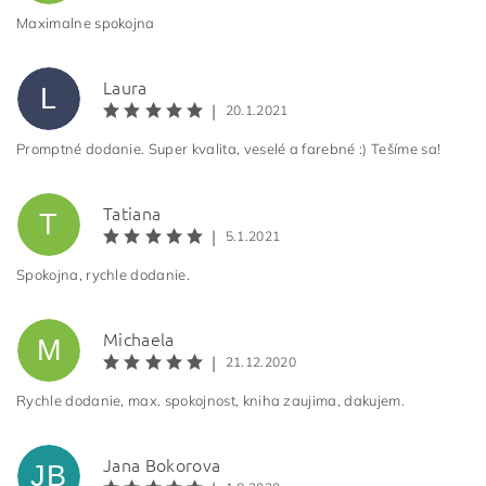
Maximalne spokojna
Laura
L
|
20.1.2021
Promptné dodanie. Super kvalita, veselé a farebné :) Tešíme sa!
Tatiana
T
|
5.1.2021
Spokojna, rychle dodanie.
Michaela
M
|
21.12.2020
Rychle dodanie, max. spokojnost, kniha zaujima, dakujem.
Jana Bokorova
JB