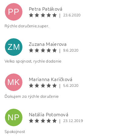
Petra Patáková
PP
|
23.6.2020
Rýchle doručenie,super.
Zuzana Majerova
ZM
|
9.6.2020
Velka spojnost, rychle dodanie
Marianna Karičková
MK
|
5.6.2020
Ďakujem za rýchle doručenie
Natália Potomová
NP
|
23.12.2019
Spokojnost