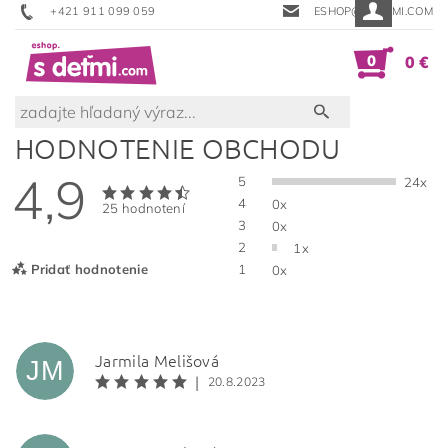
+421 911 099 059
ESHOP@SDETMI.COM
0
0 €
HODNOTENIE OBCHODU
4,9
5
24x
4
0x
25 hodnotení
3
0x
2
1x
Pridať hodnotenie
1
0x
Jarmila Melišová
JM
|
20.8.2023