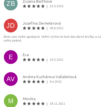
Zuzana Barthová
ZB
|
23.5.2023
Jozefína Demeterová
JD
|
28.6.2022
Vložením hodnotenie súhlasíte s
podmienkami
ochrany osobných údajov
Bola som veľmi spokojná. Veľmi rýchlo mi boli doručené knižky a sú
veľmi pekné.
BEZPEČNOSTNÁ KONTROLA
Eva
E
|
16.5.2022
Odpíšte text z obrázka
Andrea Kuchárova Vallašeková
AV
|
9.4.2022
Monika
M
|
19.11.2021