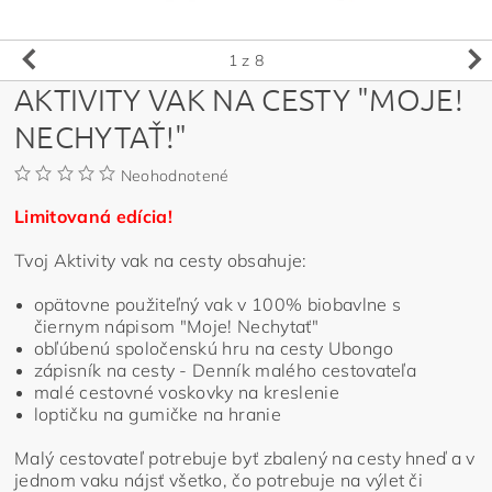
1
z 8
AKTIVITY VAK NA CESTY "MOJE!
NECHYTAŤ!"
Neohodnotené
Limitovaná edícia!
Tvoj Aktivity vak na cesty obsahuje:
opätovne použiteľný vak v 100% biobavlne s
čiernym nápisom "Moje! Nechytať"
obľúbenú spoločenskú hru na cesty Ubongo
zápisník na cesty - Denník malého cestovateľa
malé cestovné voskovky na kreslenie
loptičku na gumičke na hranie
Malý cestovateľ potrebuje byť zbalený na cesty hneď a v
jednom vaku nájsť všetko, čo potrebuje na výlet či