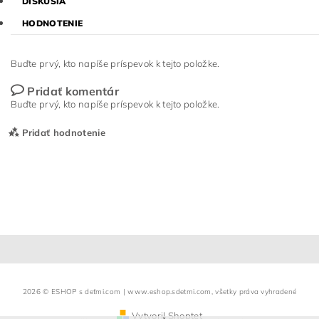
DISKUSIA
HODNOTENIE
Buďte prvý, kto napíše príspevok k tejto položke.
Pridať komentár
Buďte prvý, kto napíše príspevok k tejto položke.
Pridať hodnotenie
2026 © ESHOP s deťmi.com | www.eshop.sdetmi.com, všetky práva vyhradené
Vytvoril Shoptet