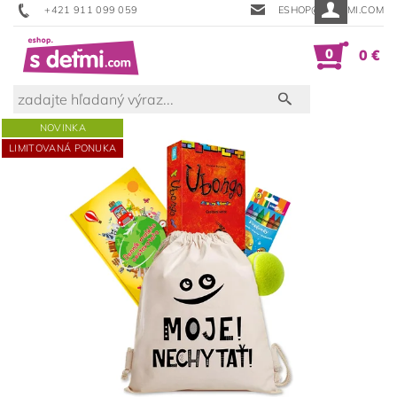
+421 911 099 059
ESHOP@SDETMI.COM
0
0 €
NOVINKA
LIMITOVANÁ PONUKA